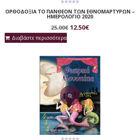
0
ΟΡΘΟΔΟΞΙΑ ΤΟ ΠΑΝΘΕΟΝ ΤΩΝ ΕΘΝΟΜΑΡΤΥΡΩΝ –
out
ΗΜΕΡΟΛΟΓΙΟ 2020
of
5
Original
Η
12.50
€
25.00
€
price
τρέχουσα
Διαβάστε περισσότερα
was:
τιμή
25.00€.
είναι:
12.50€.