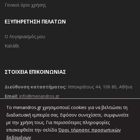
Γενικοί όροι χρήσης
ΕΞΥΠΗΡΕΤΗΣΗ ΠΕΛΑΤΩΝ
Ο Λογαριασμός μου
Καλάθι
ΣΤΟΙΧΕΙΑ ΕΠΙΚΟΙΝΩΝΙΑΣ
Διεύθυνση καταστήματος:
Ιπποκράτους 44, 106 80, Αθήνα
Email:
info@menandros.gr
Τηλ:
(030) 210 36 11 000
To menandros.gr χρησιμοποιεί cookies για να βελτιώσει τη
Φαξ:
διαδικτυακή εμπειρία σας. Εφόσον συνεχίσετε, συμφωνείτε
(030) 210 36 34 389
με την χρήση τους. Για περισσότερες πληροφορίες
επισκεφθείτε την σελίδα
Όροι τήρησης προσωπικών
δεδομένων