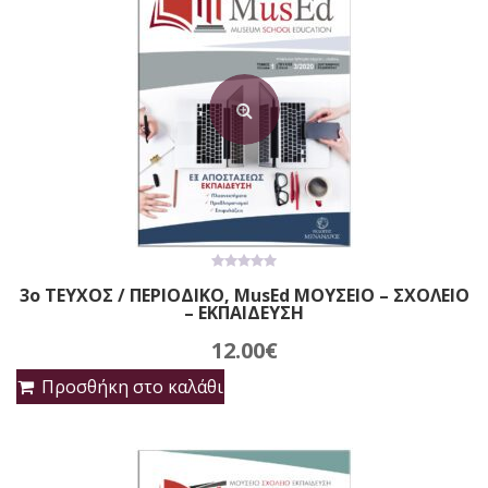
0
3ο ΤΕΥΧΟΣ / ΠΕΡΙΟΔΙΚΟ, MusEd ΜΟΥΣΕΙΟ – ΣΧΟΛΕΙΟ
out
– ΕΚΠΑΙΔΕΥΣΗ
of
5
12.00
€
Προσθήκη στο καλάθι