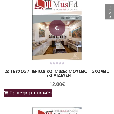
ΦΙΛΤΡΑ
0
2ο ΤΕΥΧΟΣ / ΠΕΡΙΟΔΙΚΟ, MusEd ΜΟΥΣΕΙΟ – ΣΧΟΛΕΙΟ
out
– ΕΚΠΑΙΔΕΥΣΗ
of
5
12.00
€
Προσθήκη στο καλάθι