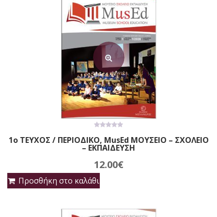
0
1ο ΤΕΥΧΟΣ / ΠΕΡΙΟΔΙΚΟ, MusEd ΜΟΥΣΕΙΟ – ΣΧΟΛΕΙΟ
out
– ΕΚΠΑΙΔΕΥΣΗ
of
5
12.00
€
Προσθήκη στο καλάθι