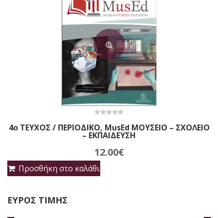
0
4ο ΤΕΥΧΟΣ / ΠΕΡΙΟΔΙΚΟ, MusEd ΜΟΥΣΕΙΟ – ΣΧΟΛΕΙΟ
out
– ΕΚΠΑΙΔΕΥΣΗ
of
5
12.00
€
Προσθήκη στο καλάθι
ΕΥΡΟΣ ΤΙΜΗΣ