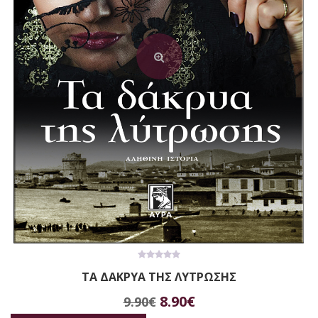
0
ΤΑ ΔΑΚΡΥΑ ΤΗΣ ΛΥΤΡΩΣΗΣ
out
of
Original
Η
5
8.90
€
9.90
€