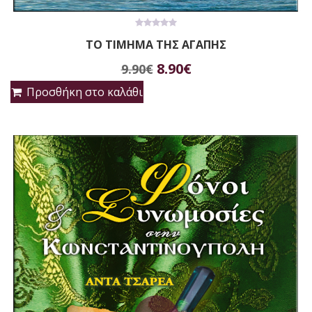
0
ΤΟ ΤΙΜΗΜΑ ΤΗΣ ΑΓΑΠΗΣ
out
of
Original
Η
5
8.90
€
9.90
€
price
τρέχουσα
Προσθήκη στο καλάθι
was:
τιμή
9.90€.
είναι:
8.90€.