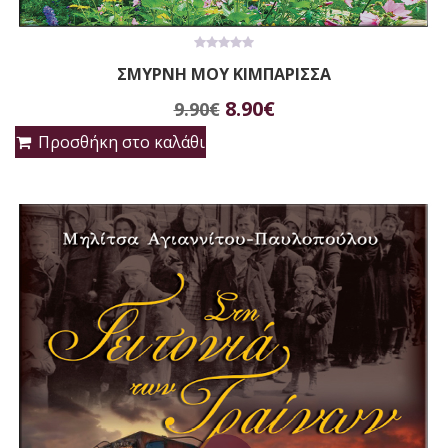
0
ΣΜΥΡΝΗ ΜΟΥ ΚΙΜΠΑΡΙΣΣΑ
out
of
Original
Η
5
8.90
€
9.90
€
price
τρέχουσα
Προσθήκη στο καλάθι
was:
τιμή
9.90€.
είναι:
8.90€.