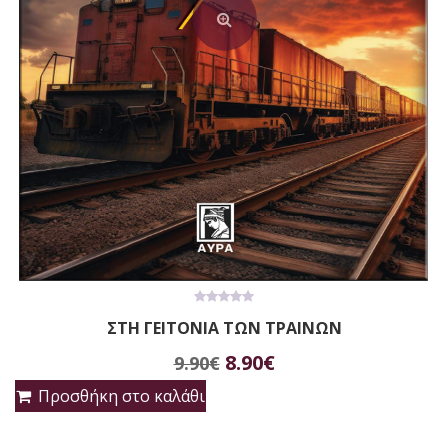
0
ΣΤΗ ΓΕΙΤΟΝΙΑ ΤΩΝ ΤΡΑΙΝΩΝ
out
of
Original
Η
5
8.90
€
9.90
€
price
τρέχουσα
Προσθήκη στο καλάθι
was:
τιμή