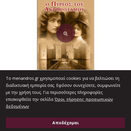
7.20€.
To menandros.gr χρησιμοποιεί cookies για να βελτιώσει τη
0
Ο ΠΥΡΓΟΣ ΤΟΥ ΑΚΡΟΠΟΤΑΜΟΥ
out
διαδικτυακή εμπειρία σας. Εφόσον συνεχίσετε, συμφωνείτε
of
Original
Η
5
7.20
€
με την χρήση τους. Για περισσότερες πληροφορίες
8.00
€
επισκεφθείτε την σελίδα
Όροι τήρησης προσωπικών
price
τρέχουσα
Προσθήκη στο καλάθι
δεδομένων
was:
τιμή
8.00€.
είναι:
Αποδέχομαι