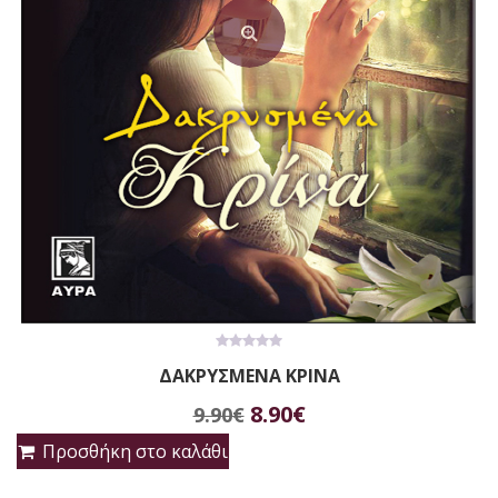
0
ΔΑΚΡΥΣΜΕΝΑ ΚΡΙΝΑ
out
of
Original
Η
5
8.90
€
9.90
€
price
τρέχουσα
Προσθήκη στο καλάθι
was:
τιμή