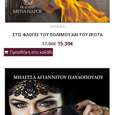
0
ΣΤΙΣ ΦΛΟΓΕΣ ΤΟΥ ΠΟΛΕΜΟΥ ΚΑΙ ΤΟΥ ΕΡΩΤΑ
out
of
Original
Η
5
15.30
€
17.00
€
price
τρέχουσα
Προσθήκη στο καλάθι
was:
τιμή
17.00€.
είναι:
15.30€.