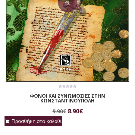
0
ΦΟΝΟΙ ΚΑΙ ΣΥΝΩΜΟΣΙΕΣ ΣΤΗΝ
out
ΚΩΝΣΤΑΝΤΙΝΟΥΠΟΛΗ
of
5
Original
Η
8.90
€
9.90
€
price
τρέχουσα
Προσθήκη στο καλάθι
was:
τιμή