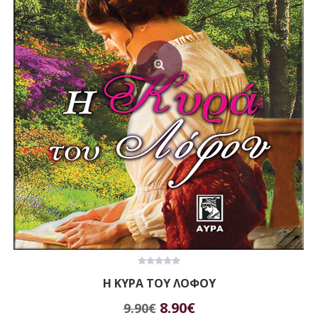
0
Η ΚΥΡΑ ΤΟΥ ΛΟΦΟΥ
out
of
Original
Η
5
8.90
€
9.90
€