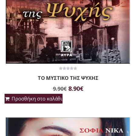
0
ΤΟ ΜΥΣΤΙΚΟ ΤΗΣ ΨΥΧΗΣ
out
of
Original
Η
5
8.90
€
9.90
€
price
τρέχουσα
Προσθήκη στο καλάθι
was:
τιμή
9.90€.
είναι:
8.90€.