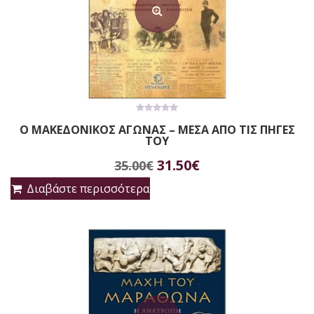
0
Ο ΜΑΚΕΔΟΝΙΚΟΣ ΑΓΩΝΑΣ – ΜΕΣΑ ΑΠΟ ΤΙΣ ΠΗΓΕΣ
out
ΤΟΥ
of
5
Original
Η
31.50
€
35.00
€
price
τρέχουσα
Διαβάστε περισσότερα
was:
τιμή
35.00€.
είναι:
31.50€.