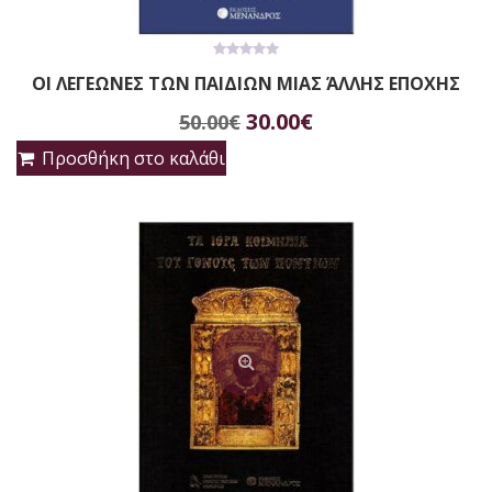
0
OΙ ΛΕΓΕΩΝΕΣ ΤΩΝ ΠΑΙΔΙΩΝ ΜΙΑΣ ΆΛΛΗΣ EΠΟΧΗΣ
out
of
Original
Η
5
30.00
€
50.00
€
price
τρέχουσα
Προσθήκη στο καλάθι
was:
τιμή
50.00€.
είναι:
30.00€.