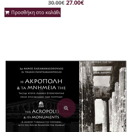
Original
Η
5
27.00
€
30.00
€
price
τρέχουσα
Προσθήκη στο καλάθι
was:
τιμή
30.00€.
είναι:
27.00€.