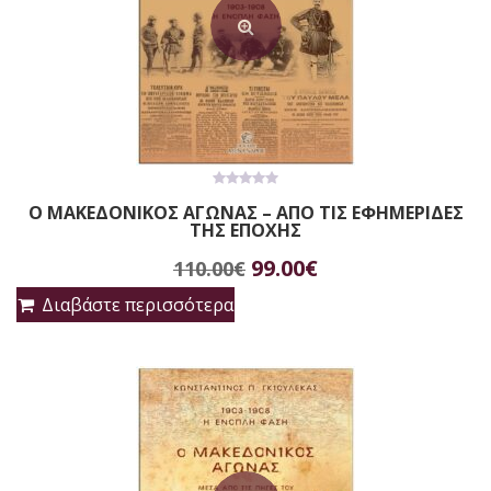
0
Ο ΜΑΚΕΔΟΝΙΚΟΣ ΑΓΩΝΑΣ – ΑΠΟ ΤΙΣ ΕΦΗΜΕΡΙΔΕΣ
out
ΤΗΣ ΕΠΟΧΗΣ
of
5
Original
Η
99.00
€
110.00
€
price
τρέχουσα
Διαβάστε περισσότερα
was:
τιμή
110.00€.
είναι:
99.00€.