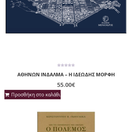
0
ΑΘΗΝΩΝ ΙΝΔΑΛΜΑ – Η ΙΔΕΩΔΗΣ ΜΟΡΦΗ
out
of
5
55.00
€
Προσθήκη στο καλάθι