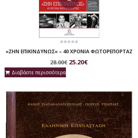
0
«ΖΗΝ ΕΠΙΚΙΝΔΥΝΩΣ» – 40 ΧΡΟΝΙΑ ΦΩΤΟΡΕΠΟΡΤΑΖ
out
of
Original
Η
5
25.20
€
28.00
€
price
τρέχουσα
Διαβάστε περισσότερα
was:
τιμή
28.00€.
είναι:
25.20€.