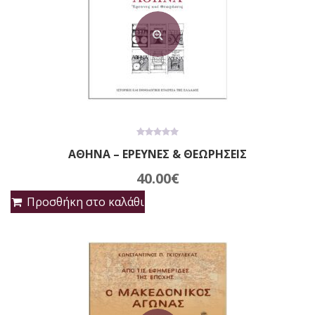
0
ΑΘΗΝΑ – ΕΡΕΥΝΕΣ & ΘΕΩΡΗΣΕΙΣ
out
of
5
40.00
€
Προσθήκη στο καλάθι