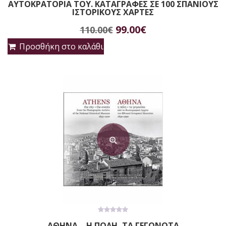
ΑΥΤΟΚΡΑΤΟΡΙΑ ΤΟΥ. ΚΑΤΑΓΡΑΦΕΣ ΣΕ 100 ΣΠΑΝΙΟΥΣ
of
5
ΙΣΤΟΡΙΚΟΥΣ ΧΑΡΤΕΣ
Original
Η
99.00
€
110.00
€
price
τρέχουσα
Προσθήκη στο καλάθι
was:
τιμή
110.00€.
είναι:
99.00€.
0
ΑΘΗΝΑ – Η ΠΟΛΗ, ΤΑ ΓΕΓΟΝΟΤΑ
out