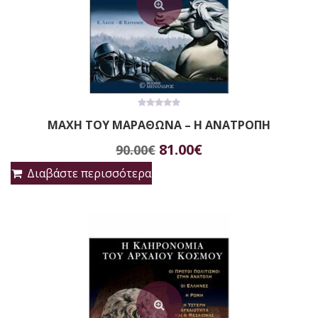
0
ΜΑΧΗ ΤΟΥ ΜΑΡΑΘΩΝΑ – Η ΑΝΑΤΡΟΠΗ
out
of
Original
Η
5
81.00
€
90.00
€
price
τρέχουσα
Διαβάστε περισσότερα
was:
τιμή
90.00€.
είναι:
81.00€.