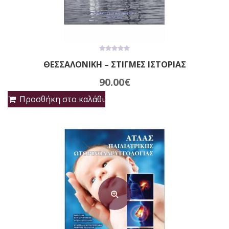
0
ΘΕΣΣΑΛΟΝΙΚΗ – ΣΤΙΓΜΕΣ ΙΣΤΟΡΙΑΣ
out
of
5
90.00
€
Προσθήκη στο καλάθι