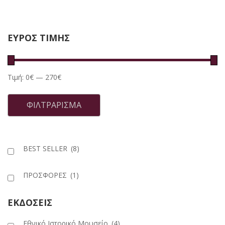
35.00€.
είναι:
31.50€.
ΕΥΡΟΣ ΤΙΜΗΣ
Τιμή:
0€
—
270€
Ελάχιστη
Μέγιστη
τιμή
τιμή
ΦΙΛΤΡΆΡΙΣΜΑ
BEST SELLER
(8)
ΠΡΟΣΦΟΡΕΣ
(1)
ΕΚΔΟΣΕΙΣ
Εθνικό Ιστορικό Μουσείο
(4)