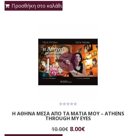
price
τρέχουσα
Προσθήκη στο καλάθι
was:
τιμή
20.00€.
είναι:
18.00€.
0
Η ΑΘΗΝΑ ΜΕΣΑ ΑΠΟ ΤΑ ΜΑΤΙΑ ΜΟΥ – ATHENS
out
THROUGH MY EYES
of
5
Original
Η
8.00
€
10.00
€