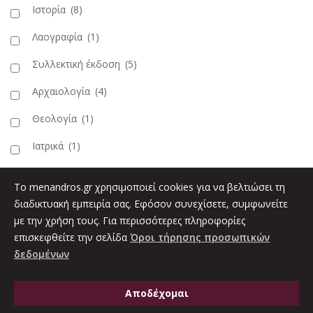
Ιστορία
(8)
Λαογραφία
(1)
Συλλεκτική έκδοση
(5)
Αρχαιολογία
(4)
Θεολογία
(1)
Ιατρικά
(1)
Φωτογραφία
(10)
To menandros.gr χρησιμοποιεί cookies για να βελτιώσει τη
διαδικτυακή εμπειρία σας. Εφόσον συνεχίσετε, συμφωνείτε
ΕΞΩΦΥΛΛΟ
με την χρήση τους. Για περισσότερες πληροφορίες
επισκεφθείτε την σελίδα
Όροι τήρησης προσωπικών
Πανόδετο
(1)
δεδομένων
Σκληρόδετο
(19)
Αποδέχομαι
Χαρτόδετο
(2)