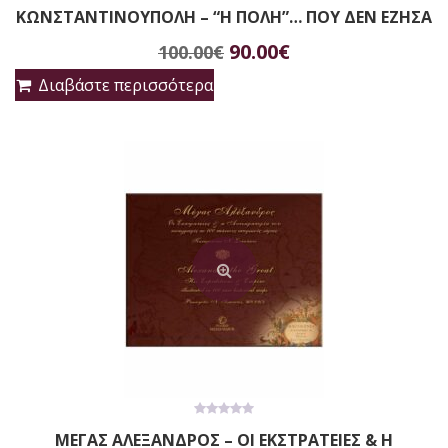
0
ΚΩΝΣΤΑΝΤΙΝΟΥΠΟΛΗ – “Η ΠΟΛΗ”… ΠΟΥ ΔΕΝ ΕΖΗΣΑ
out
of
Original
Η
5
90.00
€
100.00
€
price
τρέχουσα
Διαβάστε περισσότερα
was:
τιμή
100.00€.
είναι:
90.00€.
0
ΜΕΓΑΣ ΑΛΕΞΑΝΔΡΟΣ – ΟΙ ΕΚΣΤΡΑΤΕΙΕΣ & Η
out