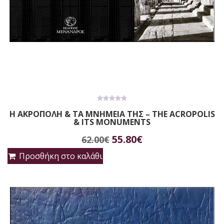
0
Η ΑΚΡΟΠΟΛΗ & ΤΑ ΜΝΗΜΕΙΑ ΤΗΣ – THE ACROPOLIS
out
& ITS MONUMENTS
of
5
Original
Η
55.80
€
62.00
€
price
τρέχουσα
Προσθήκη στο καλάθι
was:
τιμή
62.00€.
είναι:
55.80€.