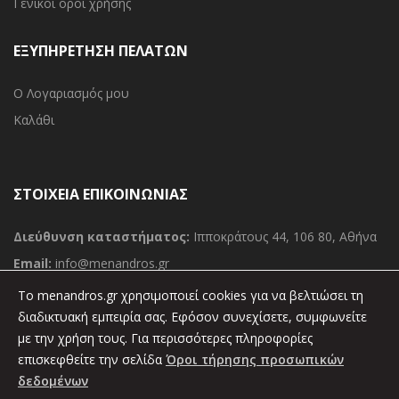
Γενικοί όροι χρήσης
ΕΞΥΠΗΡΕΤΗΣΗ ΠΕΛΑΤΩΝ
Ο Λογαριασμός μου
Καλάθι
ΣΤΟΙΧΕΙΑ ΕΠΙΚΟΙΝΩΝΙΑΣ
Διεύθυνση καταστήματος:
Ιπποκράτους 44, 106 80, Αθήνα
Email:
info@menandros.gr
Τηλ:
(030) 210 36 11 000
To menandros.gr χρησιμοποιεί cookies για να βελτιώσει τη
Φαξ:
διαδικτυακή εμπειρία σας. Εφόσον συνεχίσετε, συμφωνείτε
(030) 210 36 34 389
με την χρήση τους. Για περισσότερες πληροφορίες
επισκεφθείτε την σελίδα
Όροι τήρησης προσωπικών
δεδομένων