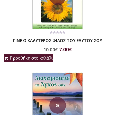
0
ΓΙΝΕ Ο ΚΑΛΥΤΕΡΟΣ ΦΙΛΟΣ ΤΟΥ ΕΑΥΤΟΥ ΣΟΥ
out
of
Original
Η
5
7.00
€
10.00
€
price
τρέχουσα
Προσθήκη στο καλάθι
was:
τιμή
10.00€.
είναι:
7.00€.