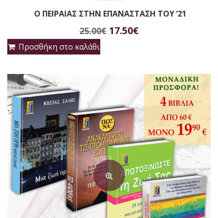
0
Ο ΠΕΙΡΑΙΑΣ ΣΤΗΝ ΕΠΑΝΑΣΤΑΣΗ ΤΟΥ ’21
out
of
Original
Η
5
17.50
€
25.00
€
price
τρέχουσα
Προσθήκη στο καλάθι
was:
τιμή
25.00€.
είναι:
17.50€.