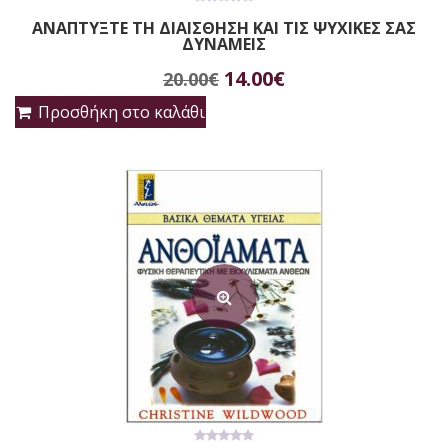
0
ΑΝΑΠΤΥΞΤΕ ΤΗ ΔΙΑΙΣΘΗΣΗ ΚΑΙ ΤΙΣ ΨΥΧΙΚΕΣ ΣΑΣ
out
ΔΥΝΑΜΕΙΣ
of
5
Original
Η
14.00
€
20.00
€
price
τρέχουσα
Προσθήκη στο καλάθι
was:
τιμή
20.00€.
είναι:
14.00€.