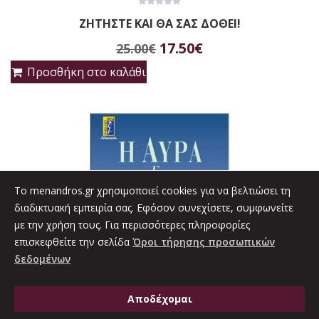
0
ΖΗΤΗΣΤΕ ΚΑΙ ΘΑ ΣΑΣ ΔΟΘΕΙ!
out
of
Original
Η
5
17.50
€
25.00
€
price
τρέχουσα
Προσθήκη στο καλάθι
was:
τιμή
25.00€.
είναι:
17.50€.
To menandros.gr χρησιμοποιεί cookies για να βελτιώσει τη
διαδικτυακή εμπειρία σας. Εφόσον συνεχίσετε, συμφωνείτε
με την χρήση τους. Για περισσότερες πληροφορίες
επισκεφθείτε την σελίδα
Όροι τήρησης προσωπικών
δεδομένων
Αποδέχομαι
0