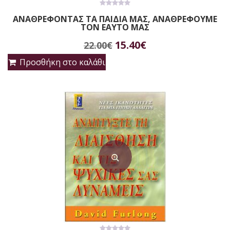
0
ΑΝΑΘΡΕΦΟΝΤΑΣ ΤΑ ΠΑΙΔΙΑ ΜΑΣ, ΑΝΑΘΡΕΦΟΥΜΕ
out
ΤΟΝ ΕΑΥΤΟ ΜΑΣ
of
5
Original
Η
15.40
€
22.00
€
price
τρέχουσα
Προσθήκη στο καλάθι
was:
τιμή
22.00€.
είναι:
15.40€.