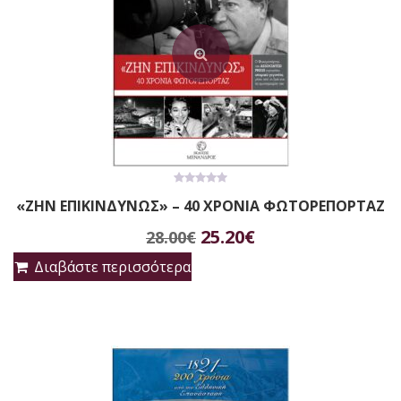
0
«ΖΗΝ ΕΠΙΚΙΝΔΥΝΩΣ» – 40 ΧΡΟΝΙΑ ΦΩΤΟΡΕΠΟΡΤΑΖ
out
of
Original
Η
5
25.20
€
28.00
€
price
τρέχουσα
Διαβάστε περισσότερα
was:
τιμή
28.00€.
είναι:
25.20€.