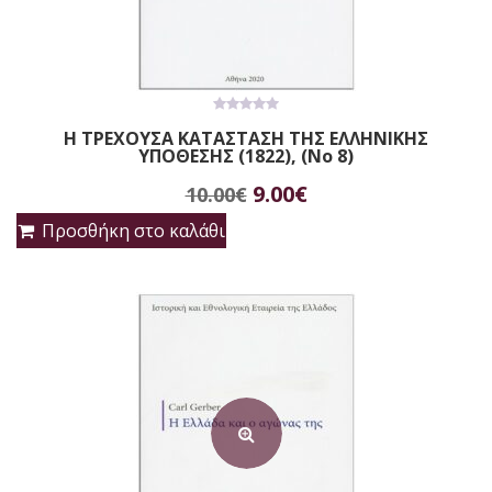
0
Η ΤΡΕΧΟΥΣΑ ΚΑΤΑΣΤΑΣΗ ΤΗΣ ΕΛΛΗΝΙΚΗΣ
out
ΥΠΟΘΕΣΗΣ (1822), (No 8)
of
5
Original
Η
9.00
€
10.00
€
price
τρέχουσα
Προσθήκη στο καλάθι
was:
τιμή
10.00€.
είναι:
9.00€.