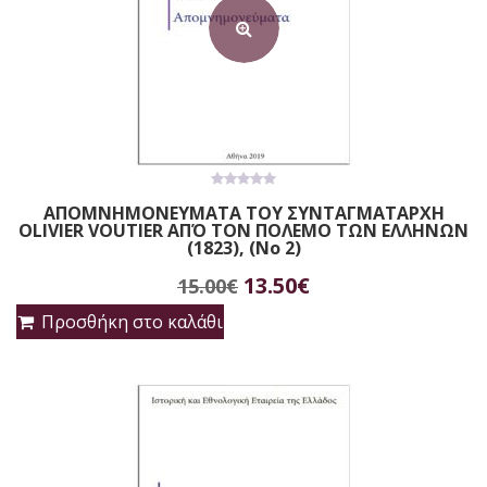
0
ΑΠΟΜΝΗΜΟΝΕΥΜΑΤΑ ΤΟΥ ΣΥΝΤΑΓΜΑΤΑΡΧΗ
out
OLIVIER VOUTIER ΑΠΌ ΤΟΝ ΠΟΛΕΜΟ ΤΩΝ ΕΛΛΗΝΩΝ
of
5
(1823), (No 2)
Original
Η
13.50
€
15.00
€
price
τρέχουσα
Προσθήκη στο καλάθι
was:
τιμή
15.00€.
είναι:
13.50€.