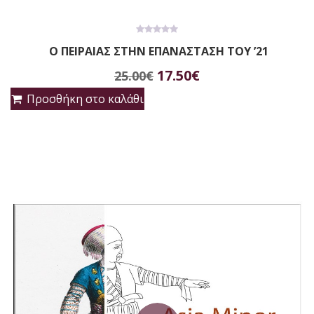
0
Ο ΠΕΙΡΑΙΑΣ ΣΤΗΝ ΕΠΑΝΑΣΤΑΣΗ ΤΟΥ ’21
out
of
Original
Η
5
17.50
€
25.00
€
price
τρέχουσα
Προσθήκη στο καλάθι
was:
τιμή
25.00€.
είναι:
17.50€.