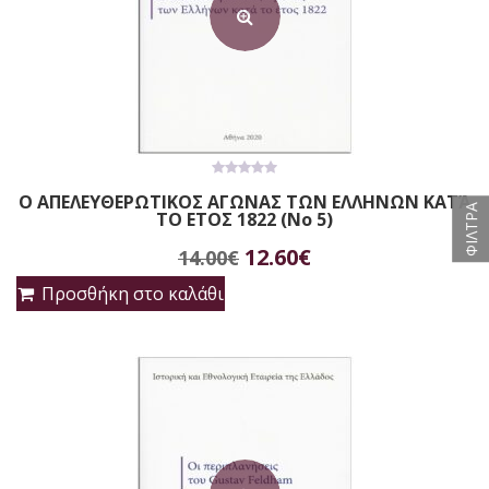
0
Ο ΑΠΕΛΕΥΘΕΡΩΤΙΚΟΣ ΑΓΩΝΑΣ ΤΩΝ ΕΛΛΗΝΩΝ ΚΑΤΆ
out
ΦΙΛΤΡΑ
ΤΟ ΕΤΟΣ 1822 (No 5)
of
5
Original
Η
12.60
€
14.00
€
price
τρέχουσα
Προσθήκη στο καλάθι
was:
τιμή
14.00€.
είναι:
12.60€.