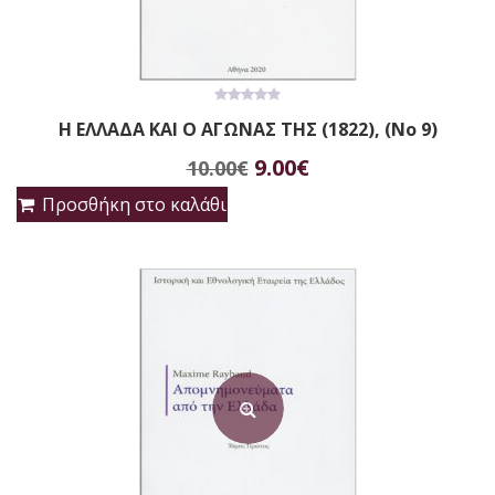
0
Η ΕΛΛΑΔΑ ΚΑΙ Ο ΑΓΩΝΑΣ ΤΗΣ (1822), (No 9)
out
of
Original
Η
5
9.00
€
10.00
€
price
τρέχουσα
Προσθήκη στο καλάθι
was:
τιμή
10.00€.
είναι:
9.00€.