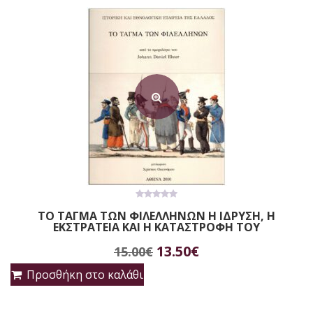
30.00€.
είναι:
27.00€.
0
ΤΟ ΤΑΓΜΑ ΤΩΝ ΦΙΛΕΛΛΗΝΩΝ Η ΙΔΡΥΣΗ, Η
out
ΕΚΣΤΡΑΤΕΙΑ ΚΑΙ Η ΚΑΤΑΣΤΡΟΦΗ ΤΟΥ
of
5
Original
Η
13.50
€
15.00
€
price
τρέχουσα
Προσθήκη στο καλάθι
was:
τιμή