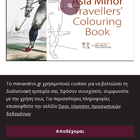
To menandros.gr χρησιμοποιεί cookies για να βελτιώσει τη
διαδικτυακή εμπειρία σας. Εφόσον συνεχίσετε, συμφωνείτε
με την χρήση τους. Για περισσότερες πληροφορίες
0
ASIA MINOR TRAVELLERS’ COLOURING BOOK
out
επισκεφθείτε την σελίδα
Όροι τήρησης προσωπικών
of
5
7.00
€
δεδομένων
Προσθήκη στο καλάθι
Αποδέχομαι