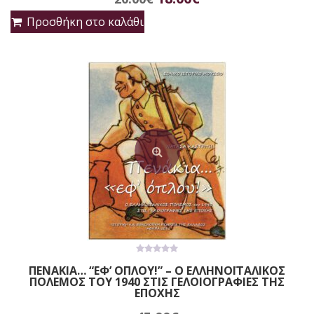
price
τρέχουσα
Προσθήκη στο καλάθι
was:
τιμή
20.00€.
είναι:
18.00€.
0
ΠΕΝΑΚΙΑ… “ΕΦ’ ΟΠΛΟΥ!” – Ο ΕΛΛΗΝΟΪΤΑΛΙΚΟΣ
out
ΠΟΛΕΜΟΣ ΤΟΥ 1940 ΣΤΙΣ ΓΕΛΟΙΟΓΡΑΦΙΕΣ ΤΗΣ
of
5
ΕΠΟΧΗΣ