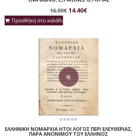
out
of
Original
Η
5
14.40
€
16.00
€
price
τρέχουσα
Προσθήκη στο καλάθι
was:
τιμή
16.00€.
είναι:
14.40€.
0
ΕΛΛΗΝΙΚΗ ΝΟΜΑΡΧΙΑ ΗΤΟΙ ΛΟΓΟΣ ΠΕΡΙ ΕΛΕΥΘΕΡΙΑΣ,
out
ΠΑΡΑ ΑΝΟΝΙΜΟΥ ΤΟΥ ΕΛΛΗΝΟΣ
of