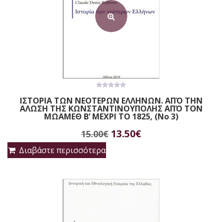
0
ΙΣΤΟΡΙΑ ΤΩΝ ΝΕΟΤΕΡΩΝ ΕΛΛΗΝΩΝ. ΑΠΌ ΤΗΝ
out
ΑΛΩΣΗ ΤΗΣ ΚΩΝΣΤΑΝΤΙΝΟΥΠΟΛΗΣ ΑΠΌ ΤΟΝ
of
5
ΜΩΑΜΕΘ Β’ ΜΕΧΡΙ ΤΟ 1825, (No 3)
Original
Η
13.50
€
15.00
€
price
τρέχουσα
Διαβάστε περισσότερα
was:
τιμή
15.00€.
είναι:
13.50€.