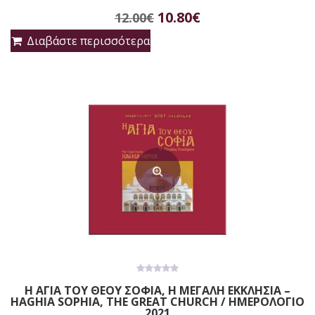
5
Original
Η
10.80
€
12.00
€
price
τρέχουσα
Διαβάστε περισσότερα
was:
τιμή
12.00€.
είναι:
10.80€.
0
Η ΑΓΙΑ ΤΟΥ ΘΕΟΥ ΣΟΦΙΑ, Η ΜΕΓΑΛΗ ΕΚΚΛΗΣΙΑ –
out
HAGHIA SOPHIA, THE GREAT CHURCH / ΗΜΕΡΟΛΟΓΙΟ
of
5
2021