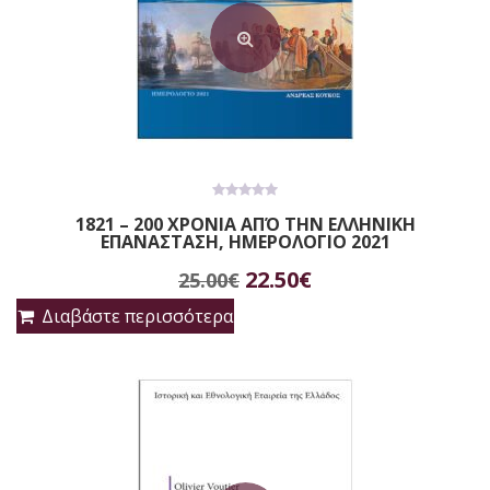
0
1821 – 200 ΧΡΟΝΙΑ ΑΠΌ ΤΗΝ ΕΛΛΗΝΙΚΗ
out
ΕΠΑΝΑΣΤΑΣΗ, ΗΜΕΡΟΛΟΓΙΟ 2021
of
5
Original
Η
22.50
€
25.00
€
price
τρέχουσα
Διαβάστε περισσότερα
was:
τιμή
25.00€.
είναι:
22.50€.