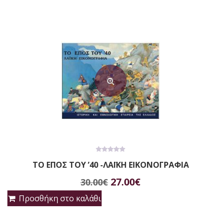
0
ΤΟ ΕΠΟΣ ΤΟΥ ’40 -ΛΑΪΚΗ ΕΙΚΟΝΟΓΡΑΦΙΑ
out
of
Original
Η
5
27.00
€
30.00
€
price
τρέχουσα
Προσθήκη στο καλάθι
was:
τιμή