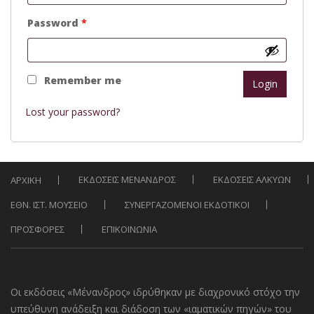
Password
*
Alternative:
Remember me
Lost your password?
ΕΚΔΟΣΕΙΣ ΜΕΝΑΝΔΡΟΣ
ΕΚΔΟΣΕΙΣ ΑΛΚΥΩΝ
ΑΡΧΙΚΗ
ΕΘΝ. ΙΣΤ. ΜΟΥΣΕΙΟ
ΣΥΝΕΡΓΑΖΟΜΕΝΟΙ ΕΚΔΟΤΙΚΟΙ
ΠΡΟΣΦΟΡΕΣ
ΕΠΙΚΟΙΝΩΝΙΑ
Οι εκδόσεις «Μένανδρος» ιδρύθηκαν με διαχρονικό στόχο την
υπεύθυνη ανάδειξη και διάδοση των «ιαματικών πηγών» του