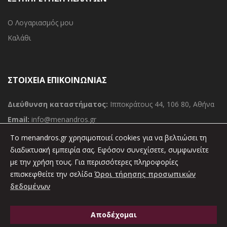
Ο Λογαριασμός μου
Καλάθι
ΣΤΟΙΧΕΙΑ ΕΠΙΚΟΙΝΩΝΙΑΣ
Διεύθυνση καταστήματος:
Ιπποκράτους 44, 106 80, Αθήνα
Email:
info@menandros.gr
Τηλ:
(030) 210 36 11 000
To menandros.gr χρησιμοποιεί cookies για να βελτιώσει τη
Φαξ:
διαδικτυακή εμπειρία σας. Εφόσον συνεχίσετε, συμφωνείτε
(030) 210 36 34 389
με την χρήση τους. Για περισσότερες πληροφορίες
επισκεφθείτε την σελίδα
Όροι τήρησης προσωπικών
δεδομένων
Copyright 2021 © Εκδόσεις Μένανδρος. Powered by
Vrisko.gr
Αποδέχομαι