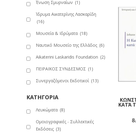
Ένωση Σμυρναίων
(1)
Ίδρυμα Αικατερίνης Λασκαρίδη
(16)
Μουσεία & Ιδρύματα
(18)
Ναυτικό Μουσείο της Ελλάδος
(6)
Aikaterini Laskaridis Foundation
(2)
ΠΕΙΡΑΪΚΟΣ ΣΥΝΔΕΣΜΟΣ
(1)
Συνεργαζόμενοι Εκδοτικοί
(13)
ΚΑΤΗΓΟΡΙΑ
ΚΩΝΣ
ΚΑΤΆ Τ
Λευκώματα
(8)
8
Πρ
Ομοιογραφικές - Συλλεκτικές
Εκδόσεις
(3)