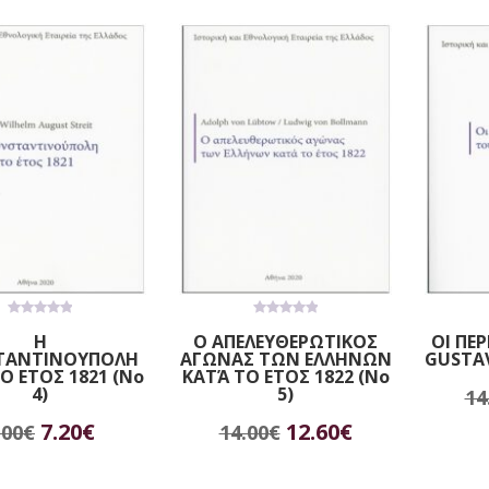
8.00€.
25.00€.
είναι:
22.50€.
0
0
Η
Ο ΑΠΕΛΕΥΘΕΡΩΤΙΚΟΣ
ΟΙ ΠΕ
out
out
ΤΑΝΤΙΝΟΥΠΟΛΗ
ΑΓΩΝΑΣ ΤΩΝ ΕΛΛΗΝΩΝ
GUSTAV
of
of
5
5
Ο ΕΤΟΣ 1821 (No
ΚΑΤΆ ΤΟ ΕΤΟΣ 1822 (No
4)
5)
14
Π
Original
Η
Original
Η
7.20
€
12.60
€
.00
€
14.00
€
οσθήκη στο καλάθι
Προσθήκη στο καλάθι
price
τρέχουσα
price
τρέχουσα