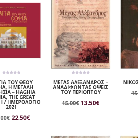
15.00€.
είναι:
7.20€.
13.50€.
0
0
ΓΙΑ ΤΟΥ ΘΕΟΥ
ΜΕΓΑΣ ΑΛΕΞΑΝΔΡΟΣ –
ΝΙΚΟ
out
out
ΙΑ, Η ΜΕΓΑΛΗ
ΑΝΑΔΙΦΩΝΤΑΣ ΟΨΕΙΣ
of
of
5
5
ΗΣΙΑ – HAGHIA
ΤΟΥ ΠΕΡΙΟΠΤΟΥ
15
Π
IA, THE GREAT
Original
Η
H / ΗΜΕΡΟΛΟΓΙΟ
13.50
€
15.00
€
Προσθήκη στο καλάθι
2021
price
τρέχουσα
Original
Η
22.50
€
.00
€
αβάστε περισσότερα
was:
τιμή
price
τρέχουσα
15.00€.
είναι: