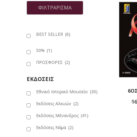
τιμή
τιμή
ΦΙΛΤΡΆΡΙΣΜΑ
BEST SELLER
(6)
50%
(1)
ΠΡΟΣΦΟΡΕΣ
(2)
ΕΚΔΟΣΕΙΣ
6ΟΣ
Εθνικό Ιστορικό Μουσείο
(30)
16
Πρ
Εκδόσεις Αλκυών
(2)
Εκδόσεις Μένανδρος
(41)
Εκδόσεις Νάμα
(2)