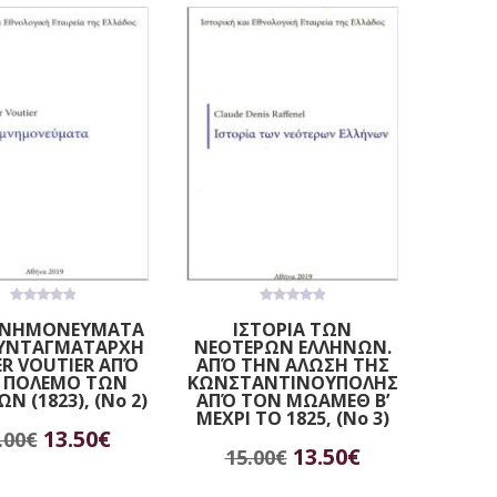
0
0
ΝΗΜΟΝΕΥΜΑΤΑ
ΙΣΤΟΡΙΑ ΤΩΝ
out
out
ΣΥΝΤΑΓΜΑΤΑΡΧΗ
ΝΕΟΤΕΡΩΝ ΕΛΛΗΝΩΝ.
of
of
5
5
ER VOUTIER ΑΠΌ
ΑΠΌ ΤΗΝ ΑΛΩΣΗ ΤΗΣ
 ΠΟΛΕΜΟ ΤΩΝ
ΚΩΝΣΤΑΝΤΙΝΟΥΠΟΛΗΣ
Ν (1823), (No 2)
ΑΠΌ ΤΟΝ ΜΩΑΜΕΘ Β’
ΜΕΧΡΙ ΤΟ 1825, (No 3)
Original
Η
13.50
€
.00
€
ροσθήκη στο καλάθι
Original
Η
13.50
€
15.00
€
Διαβάστε περισσότερα
price
τρέχουσα
price
τρέχουσα