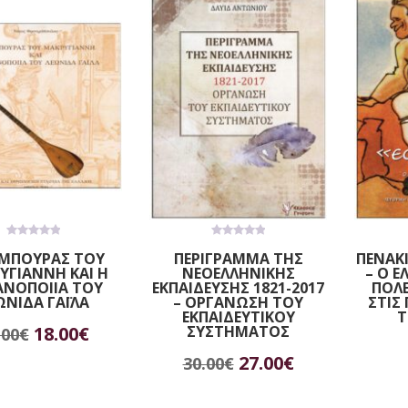
was:
τιμή
13.50€.
25.00€.
είναι:
22.50€.
0
0
ΜΠΟΥΡΑΣ ΤΟΥ
ΠΕΡΙΓΡΑΜΜΑ ΤΗΣ
ΠΕΝΑΚΙ
out
out
ΥΓΙΑΝΝΗ ΚΑΙ Η
ΝΕΟΕΛΛΗΝΙΚΗΣ
– Ο 
of
of
5
5
ΑΝΟΠΟΙΙΑ ΤΟΥ
ΕΚΠΑΙΔΕΥΣΗΣ 1821-2017
ΠΟΛΕ
ΩΝΙΔΑ ΓΑΪΛΑ
– ΟΡΓΑΝΩΣΗ ΤΟΥ
ΣΤΙΣ
ΕΚΠΑΙΔΕΥΤΙΚΟΥ
Τ
Original
Η
18.00
€
ΣΥΣΤΗΜΑΤΟΣ
.00
€
οσθήκη στο καλάθι
Π
Original
Η
27.00
€
price
τρέχουσα
30.00
€
Προσθήκη στο καλάθι
price
τρέχουσα
was:
τιμή