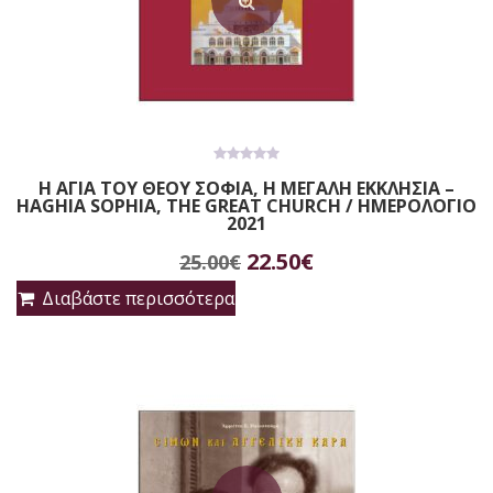
0
Η ΑΓΙΑ ΤΟΥ ΘΕΟΥ ΣΟΦΙΑ, Η ΜΕΓΑΛΗ ΕΚΚΛΗΣΙΑ –
out
HAGHIA SOPHIA, THE GREAT CHURCH / ΗΜΕΡΟΛΟΓΙΟ
of
5
2021
Original
Η
22.50
€
25.00
€
price
τρέχουσα
Διαβάστε περισσότερα
was:
τιμή
25.00€.
είναι:
22.50€.