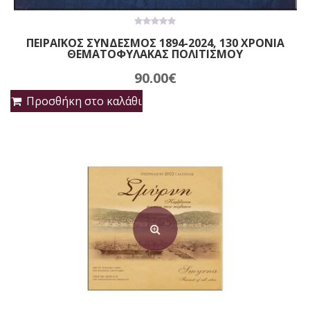
0
ΠΕΙΡΑΪΚΟΣ ΣΥΝΔΕΣΜΟΣ 1894-2024, 130 ΧΡΟΝΙΑ
out
ΘΕΜΑΤΟΦΥΛΑΚΑΣ ΠΟΛΙΤΙΣΜΟΥ
of
5
90.00
€
Προσθήκη στο καλάθι