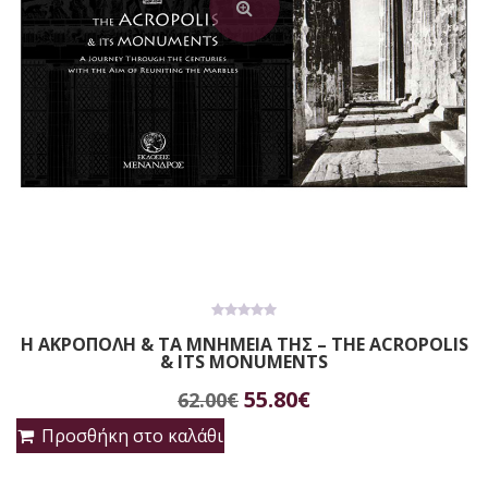
0
Η ΑΚΡΟΠΟΛΗ & ΤΑ ΜΝΗΜΕΙΑ ΤΗΣ – THE ACROPOLIS
out
& ITS MONUMENTS
of
5
Original
Η
55.80
€
62.00
€
price
τρέχουσα
Προσθήκη στο καλάθι
was:
τιμή