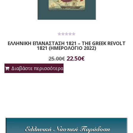
0
ΕΛΛΗΝΙΚΗ ΕΠΑΝΑΣΤΑΣΗ 1821 – THE GREEK REVOLT
out
1821 (ΗΜΕΡΟΛΟΓΙΟ 2022)
of
5
Original
Η
22.50
€
25.00
€
price
τρέχουσα
Διαβάστε περισσότερα
was:
τιμή
25.00€.
είναι:
22.50€.