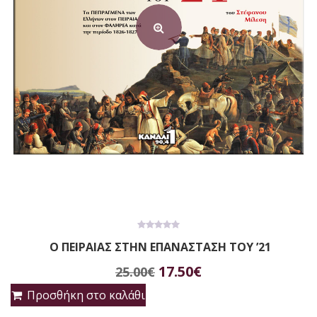
0
Ο ΠΕΙΡΑΙΑΣ ΣΤΗΝ ΕΠΑΝΑΣΤΑΣΗ ΤΟΥ ’21
out
of
Original
Η
5
17.50
€
25.00
€
price
τρέχουσα
Προσθήκη στο καλάθι