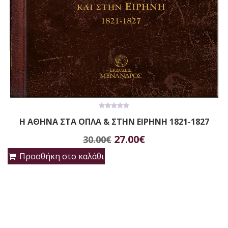
0
Η ΑΘΗΝΑ ΣΤΑ ΟΠΛΑ & ΣΤΗΝ ΕΙΡΗΝΗ 1821-1827
out
of
Original
Η
5
27.00
€
30.00
€
price
τρέχουσα
Προσθήκη στο καλάθι
was:
τιμή
30.00€.
είναι:
27.00€.