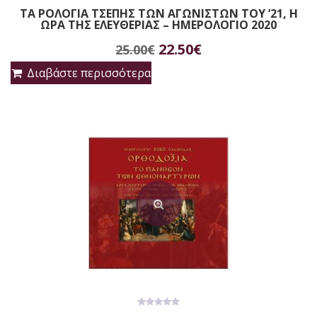
0
ΤΑ ΡΟΛΟΓΙΑ ΤΣΕΠΗΣ ΤΩΝ ΑΓΩΝΙΣΤΩΝ ΤΟΥ ’21, Η
out
ΩΡΑ ΤΗΣ ΕΛΕΥΘΕΡΙΑΣ – ΗΜΕΡΟΛΟΓΙΟ 2020
of
5
Original
Η
22.50
€
25.00
€
price
τρέχουσα
Διαβάστε περισσότερα
was:
τιμή
25.00€.
είναι:
22.50€.
0