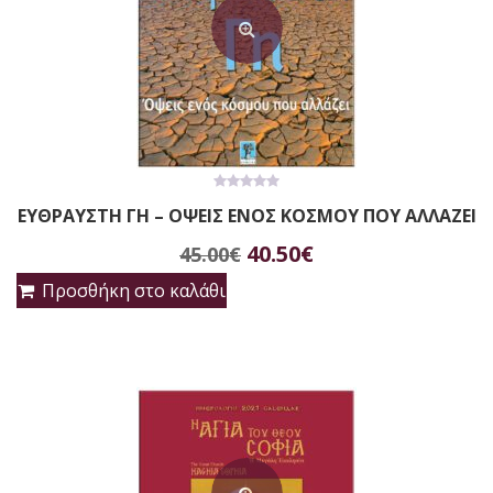
0
ΕΥΘΡΑΥΣΤΗ ΓΗ – ΟΨΕΙΣ ΕΝΟΣ ΚΟΣΜΟΥ ΠΟΥ ΑΛΛΑΖΕΙ
out
of
Original
Η
5
40.50
€
45.00
€
price
τρέχουσα
Προσθήκη στο καλάθι
was:
τιμή
45.00€.
είναι:
40.50€.