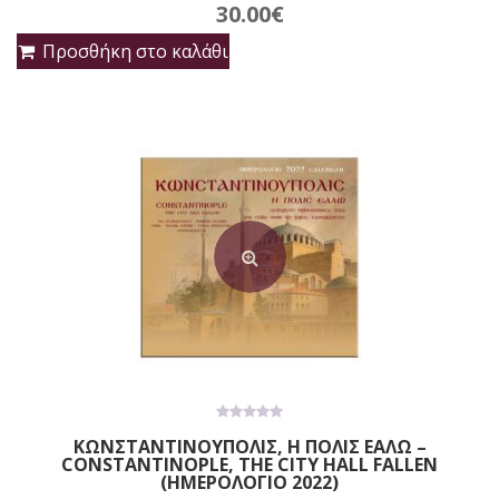
30.00
€
Προσθήκη στο καλάθι
0
ΚΩΝΣΤΑΝΤΙΝΟΥΠΟΛΙΣ, Η ΠΟΛΙΣ ΕΑΛΩ –
out
CONSTANTINOPLE, THE CITY HALL FALLEN
of
5
(ΗΜΕΡΟΛΟΓΙΟ 2022)