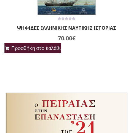
0
ΨΗΦΙΔΕΣ ΕΛΛΗΝΙΚΗΣ ΝΑΥΤΙΚΗΣ ΙΣΤΟΡΙΑΣ
out
of
5
70.00
€
Προσθήκη στο καλάθι