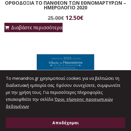
ΟΡΘΟΔΟΞΙΑ ΤΟ ΠΑΝΘΕΟΝ ΤΩΝ ΕΘΝΟΜΑΡΤΥΡΩΝ –
out
ΗΜΕΡΟΛΟΓΙΟ 2020
of
5
Original
Η
12.50
€
25.00
€
price
τρέχουσα
Διαβάστε περισσότερα
was:
τιμή
25.00€.
είναι:
12.50€.
To menandros.gr χρησιμοποιεί cookies για να βελτιώσει τη
διαδικτυακή εμπειρία σας. Εφόσον συνεχίσετε, συμφωνείτε
με την χρήση τους. Για περισσότερες πληροφορίες
επισκεφθείτε την σελίδα
Όροι τήρησης προσωπικών
δεδομένων
Αποδέχομαι
0