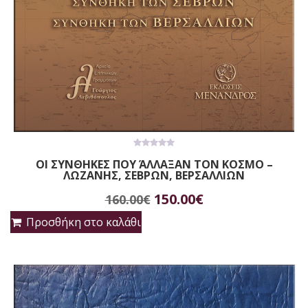
0
ΟΙ ΣΥΝΘΗΚΕΣ ΠΟΥ ΆΛΛΑΞΑΝ ΤΟΝ ΚΟΣΜΟ –
out
ΛΩΖΑΝΗΣ, ΣΕΒΡΩΝ, ΒΕΡΣΑΛΛΙΩΝ
of
5
Original
Η
150.00
€
160.00
€
price
τρέχουσα
Προσθήκη στο καλάθι
was:
τιμή
160.00€.
είναι:
150.00€.