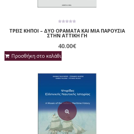
0
ΤΡΕΙΣ ΚΗΠΟΙ – ΔΥΟ ΟΡΑΜΑΤΑ ΚΑΙ ΜΙΑ ΠΑΡΟΥΣΙΑ
out
ΣΤΗΝ ΑΤΤΙΚΗ ΓΗ
of
5
40.00
€
Προσθήκη στο καλάθι