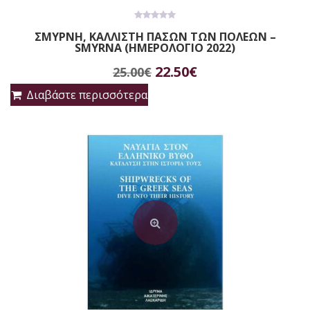
0
ΣΜΥΡΝΗ, ΚΑΛΛΙΣΤΗ ΠΑΣΩΝ ΤΩΝ ΠΟΛΕΩΝ –
out
SMYRNA (ΗΜΕΡΟΛΟΓΙΟ 2022)
of
5
Original
Η
22.50
€
25.00
€
price
τρέχουσα
Διαβάστε περισσότερα
was:
τιμή
25.00€.
είναι:
22.50€.