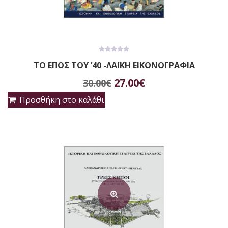
0
ΤΟ ΕΠΟΣ ΤΟΥ ’40 -ΛΑΪΚΗ ΕΙΚΟΝΟΓΡΑΦΙΑ
out
of
Original
Η
5
27.00
€
30.00
€
price
τρέχουσα
Προσθήκη στο καλάθι
was:
τιμή
30.00€.
είναι:
27.00€.