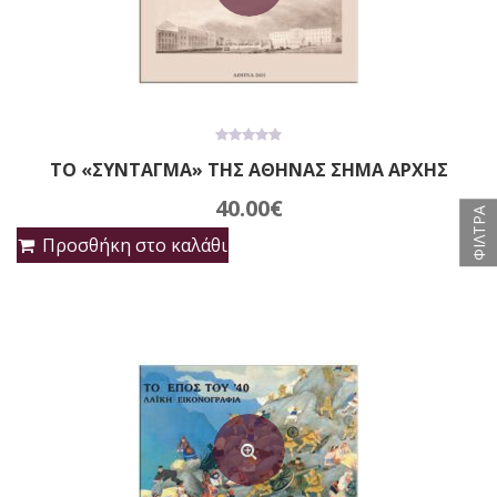
0
ΤΟ «ΣΥΝΤΑΓΜΑ» ΤΗΣ ΑΘΗΝΑΣ ΣΗΜΑ ΑΡΧΗΣ
out
of
5
40.00
€
ΦΙΛΤΡΑ
Προσθήκη στο καλάθι