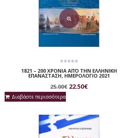
0
1821 – 200 ΧΡΟΝΙΑ ΑΠΌ ΤΗΝ ΕΛΛΗΝΙΚΗ
out
ΕΠΑΝΑΣΤΑΣΗ, ΗΜΕΡΟΛΟΓΙΟ 2021
of
5
Original
Η
22.50
€
25.00
€
price
τρέχουσα
Διαβάστε περισσότερα
was:
τιμή
25.00€.
είναι:
22.50€.