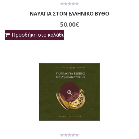
0
ΝΑΥΑΓΙΑ ΣΤΟΝ ΕΛΛΗΝΙΚΟ ΒΥΘΟ
out
of
5
50.00
€
Προσθήκη στο καλάθι