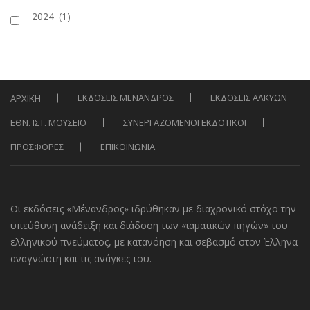
2024
(1)
ΕΚΔΟΣΕΙΣ ΜΕΝΑΝΔΡΟΣ
ΕΚΔΟΣΕΙΣ ΑΛΚΥΩΝ
ΑΡΧΙΚΗ
ΕΘΝ. ΙΣΤ. ΜΟΥΣΕΙΟ
ΣΥΝΕΡΓΑΖΟΜΕΝΟΙ ΕΚΔΟΤΙΚΟΙ
ΠΡΟΣΦΟΡΕΣ
ΕΠΙΚΟΙΝΩΝΙΑ
Οι εκδόσεις «Μένανδρος» ιδρύθηκαν με διαχρονικό στόχο την
υπεύθυνη ανάδειξη και διάδοση των «ιαματικών πηγών» του
ελληνικού πνεύματος, με κατανόηση και σεβασμό στον Έλληνα
αναγνώστη και τις ανάγκες του.