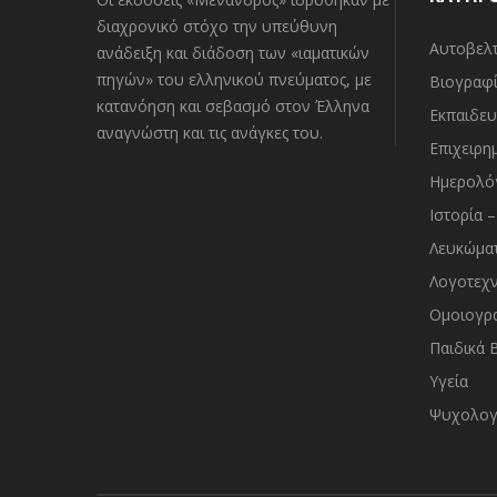
διαχρονικό στόχο την υπεύθυνη
Αυτοβελ
ανάδειξη και διάδοση των «ιαματικών
πηγών» του ελληνικού πνεύματος, με
Βιογραφί
κατανόηση και σεβασμό στον Έλληνα
Εκπαιδευ
αναγνώστη και τις ανάγκες του.
Επιχειρη
Ημερολό
Ιστορία 
Λευκώμα
Λογοτεχν
Ομοιογρα
Παιδικά 
Υγεία
Ψυχολογ