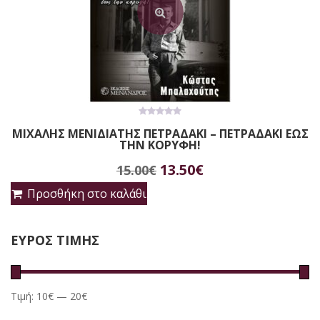
0
ΜΙΧΑΛΗΣ ΜΕΝΙΔΙΑΤΗΣ ΠΕΤΡΑΔΑΚΙ – ΠΕΤΡΑΔΑΚΙ ΕΩΣ
out
ΤΗΝ ΚΟΡΥΦΗ!
of
5
Original
Η
13.50
€
15.00
€
price
τρέχουσα
Προσθήκη στο καλάθι
was:
τιμή
ΕΥΡΟΣ ΤΙΜΗΣ
15.00€.
είναι:
13.50€.
Τιμή:
10€
—
20€
Ελάχιστη
Μέγιστη