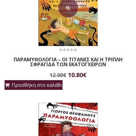
0
ΠΑΡΑΜΥΘΟΛΟΓΙΑ – ΟΙ ΤΙΤΑΝΕΣ ΚΑΙ Η ΤΡΙΠΛΗ
out
ΣΦΡΑΓΙΔΑ ΤΩΝ ΕΚΑΤΟΓΧΕΙΡΩΝ
of
5
Original
Η
10.80
€
12.00
€
price
τρέχουσα
Προσθήκη στο καλάθι
was:
τιμή
12.00€.
είναι:
10.80€.