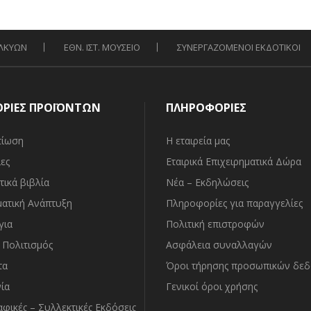
was:
τιμή
was:
τιμή
11.00€.
είναι:
7.00€.
είναι:
9.90€.
6.30€.
ΑΛΚΥΩΝ
ΕΘΝ. ΙΣΤ. ΜΟΥΣΕΙΟ
ΣΥΝΕΡΓΑΖΟΜΕΝΟΙ ΕΚΔΟΤΙΚΟΙ
ΟΡΙΕΣ ΠΡΟΪΟΝΤΩΝ
ΠΛΗΡΟΦΟΡΙΕΣ
τίωση
Η εταιρεία μας
ες
Εταιρικά Επιχειρηματικά Δώρα
τικά βιβλία
Νέα – Εκδηλώσεις
ματική Ανάπτυξη
Πληροφορίες για παραγγελίες
για
Πολιτική επιστροφών
– Πολιτισμός
Ασφάλεια συναλλαγών
τα
Όροι τήρησης προσωπικών δε
ία
Γενικοί όροι χρήσης
φικές – Συλλεκτικές Εκδόσεις