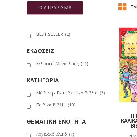
ΠΛ
τιμή
τιμή
ΦΙΛΤΡΆΡΙΣΜΑ
BEST SELLER
(2)
ΕΚΔΟΣΕΙΣ
Εκδόσεις Μένανδρος
(11)
ΚΑΤΗΓΟΡΙΑ
Μάθηση - Εκπαιδευτικά Βιβλία
(3)
Παιδικά Βιβλία
(10)
Η
ΚΑΛΙ
ΘΕΜΑΤΙΚΗ ΕΝΟΤΗΤΑ
ΒΙ
Αρχειακό υλικό
(1)
12
Πρ