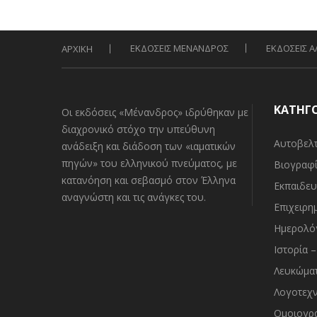
ΕΚΔΟΣΕΙΣ ΜΕΝΑΝΔΡΟΣ
ΕΚΔΟΣΕΙΣ 
ΑΡΧΙΚΗ
ΚΑΤΗΓ
Οι εκδόσεις «Μένανδρος» ιδρύθηκαν με
διαχρονικό στόχο την υπεύθυνη
Αυτοβελ
ανάδειξη και διάδοση των «ιαματικών
πηγών» του ελληνικού πνεύματος, με
Βιογραφί
κατανόηση και σεβασμό στον Έλληνα
Εκπαιδευ
αναγνώστη και τις ανάγκες του.
Επιχειρη
Ημερολό
Ιστορία 
Λευκώμα
Λογοτεχν
Ομοιογρα