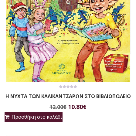
0
Η ΝΥΧΤΑ ΤΩΝ ΚΑΛΙΚΑΝΤΖΑΡΩΝ ΣΤΟ ΒΙΒΛΙΟΠΩΛΕΙΟ
out
of
Original
Η
5
10.80
€
12.00
€
price
τρέχουσα
Προσθήκη στο καλάθι
was:
τιμή