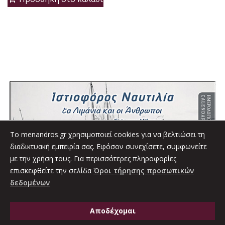
was:
τιμή
16.00€.
είναι:
14.40€.
To menandros.gr χρησιμοποιεί cookies για να βελτιώσει τη
διαδικτυακή εμπειρία σας. Εφόσον συνεχίσετε, συμφωνείτε
με την χρήση τους. Για περισσότερες πληροφορίες
επισκεφθείτε την σελίδα
Όροι τήρησης προσωπικών
δεδομένων
Αποδέχομαι