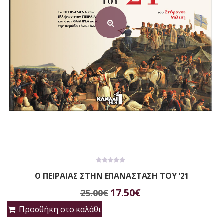
0
Ο ΠΕΙΡΑΙΑΣ ΣΤΗΝ ΕΠΑΝΑΣΤΑΣΗ ΤΟΥ ’21
out
of
Original
Η
5
17.50
€
25.00
€
price
τρέχουσα
Προσθήκη στο καλάθι