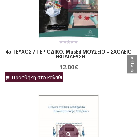
0
4ο ΤΕΥΧΟΣ / ΠΕΡΙΟΔΙΚΟ, MusEd ΜΟΥΣΕΙΟ – ΣΧΟΛΕΙΟ
out
– ΕΚΠΑΙΔΕΥΣΗ
of
ΦΙΛΤΡΑ
5
12.00
€
Προσθήκη στο καλάθι