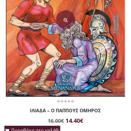
0
ΙΛΙΑΔΑ – Ο ΠΑΠΠΟΥΣ ΟΜΗΡΟΣ
out
of
Original
Η
5
14.40
€
16.00
€
price
τρέχουσα
Προσθήκη στο καλάθι