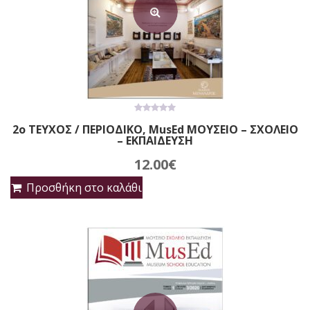
0
2ο ΤΕΥΧΟΣ / ΠΕΡΙΟΔΙΚΟ, MusEd ΜΟΥΣΕΙΟ – ΣΧΟΛΕΙΟ
out
– ΕΚΠΑΙΔΕΥΣΗ
of
5
12.00
€
Προσθήκη στο καλάθι