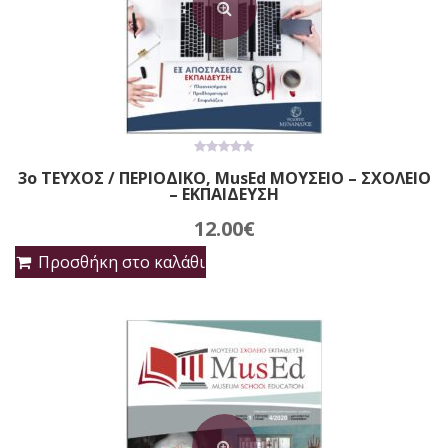
0
3ο ΤΕΥΧΟΣ / ΠΕΡΙΟΔΙΚΟ, MusEd ΜΟΥΣΕΙΟ – ΣΧΟΛΕΙΟ
out
– ΕΚΠΑΙΔΕΥΣΗ
of
5
12.00
€
Προσθήκη στο καλάθι