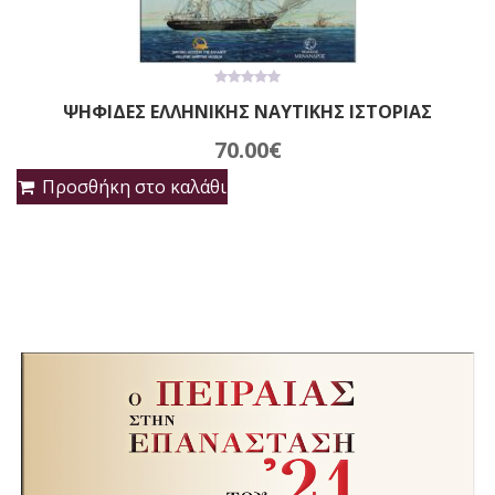
0
ΨΗΦΙΔΕΣ ΕΛΛΗΝΙΚΗΣ ΝΑΥΤΙΚΗΣ ΙΣΤΟΡΙΑΣ
out
of
5
70.00
€
Προσθήκη στο καλάθι