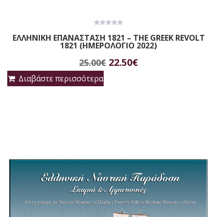
0
ΕΛΛΗΝΙΚΗ ΕΠΑΝΑΣΤΑΣΗ 1821 – THE GREEK REVOLT
out
1821 (ΗΜΕΡΟΛΟΓΙΟ 2022)
of
5
Original
Η
22.50
€
25.00
€
price
τρέχουσα
Διαβάστε περισσότερα
was:
τιμή
25.00€.
είναι:
22.50€.