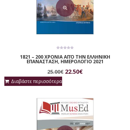
0
1821 – 200 ΧΡΟΝΙΑ ΑΠΌ ΤΗΝ ΕΛΛΗΝΙΚΗ
out
ΕΠΑΝΑΣΤΑΣΗ, ΗΜΕΡΟΛΟΓΙΟ 2021
of
5
Original
Η
22.50
€
25.00
€
price
τρέχουσα
Διαβάστε περισσότερα
was:
τιμή
25.00€.
είναι:
22.50€.