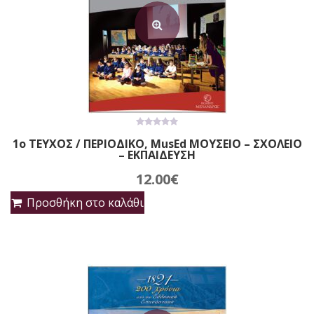
0
1ο ΤΕΥΧΟΣ / ΠΕΡΙΟΔΙΚΟ, MusEd ΜΟΥΣΕΙΟ – ΣΧΟΛΕΙΟ
out
– ΕΚΠΑΙΔΕΥΣΗ
of
5
12.00
€
Προσθήκη στο καλάθι