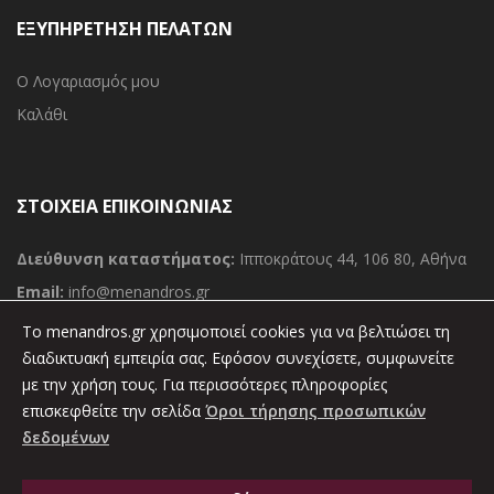
ΕΞΥΠΗΡΕΤΗΣΗ ΠΕΛΑΤΩΝ
Ο Λογαριασμός μου
Καλάθι
ΣΤΟΙΧΕΙΑ ΕΠΙΚΟΙΝΩΝΙΑΣ
Διεύθυνση καταστήματος:
Ιπποκράτους 44, 106 80, Αθήνα
Email:
info@menandros.gr
Τηλ:
(030) 210 36 11 000
To menandros.gr χρησιμοποιεί cookies για να βελτιώσει τη
Φαξ:
διαδικτυακή εμπειρία σας. Εφόσον συνεχίσετε, συμφωνείτε
(030) 210 36 34 389
με την χρήση τους. Για περισσότερες πληροφορίες
επισκεφθείτε την σελίδα
Όροι τήρησης προσωπικών
δεδομένων
Copyright 2021 © Εκδόσεις Μένανδρος. Powered by
Vrisko.gr